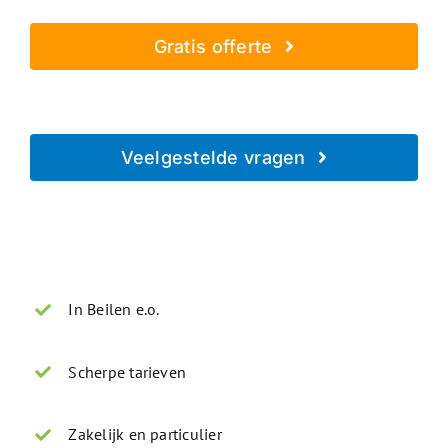
Gratis offerte
Geheel vrijblijvend - Beveiligd verzonden
Veelgestelde vragen
Direct antwoord op je vraag
In Beilen e.o.
Scherpe tarieven
Zakelijk en particulier