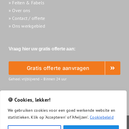
» Feiten & Fabels
» Over ons
» Contact / offerte
» Ons werkgebied
Vraag hier uw gratis offerte aan:
Gratis offerte aanvragen
Geheel vrijblijvend – Binnen 24 uur
🍪 Cookies, lekker!
We
gebruiken
cookies
voor
een
goed
werkende
website
en
statistieken.
Klik
op ‘
Accepteren’
of ‘
Afwijzen’.
Cookiebeleid
Slimzonnepanelenreinigen.nl
|
Algemene voorwaarden
|