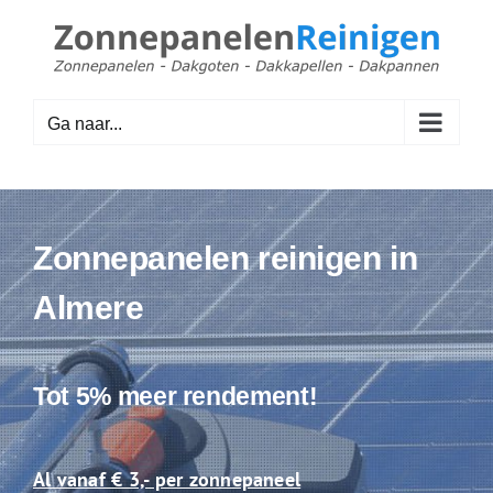
Ga
naar
inhoud
Ga naar...
Zonnepanelen reinigen in
Almere
Tot 5% meer rendement!
Al vanaf € 3,- per zonnepaneel