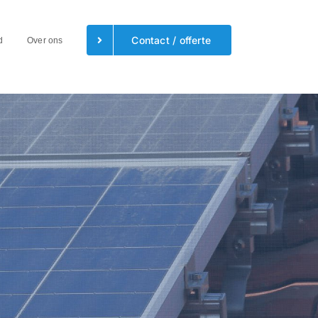
Contact / offerte
d
Over ons