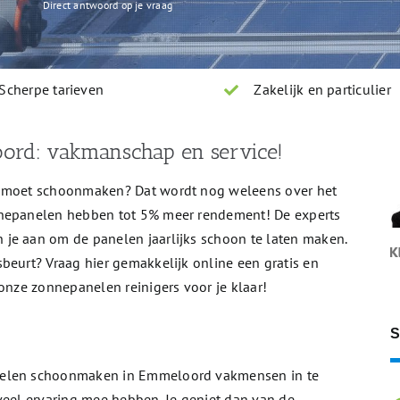
Direct antwoord op je vraag
Scherpe tarieven
Zakelijk en particulier
ord: vakmanschap en service!
n moet schoonmaken? Dat wordt nog weleens over het
nnepanelen hebben tot 5% meer rendement! De experts
 je aan om de panelen jaarlijks schoon te laten maken.
beurt? Vraag hier gemakkelijk online een gratis en
 onze zonnepanelen reinigers voor je klaar!
S
nelen schoonmaken in Emmeloord vakmensen in te
veel ervaring mee hebben. Je geniet dan van de