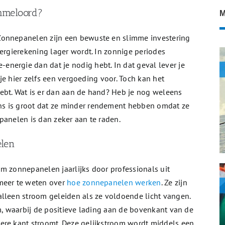
mmeloord?
M
Zonnepanelen zijn een bewuste en slimme investering
nergierekening lager wordt. In zonnige periodes
nergie dan dat je nodig hebt. In dat geval lever je
g je hier zelfs een vergoeding voor. Toch kan het
ebt. Wat is er dan aan de hand? Heb je nog weleens
s is groot dat ze minder rendement hebben omdat ze
panelen is dan zeker aan te raden.
elen
m zonnepanelen jaarlijks door professionals uit
meer te weten over
hoe zonnepanelen werken
. Ze zijn
alleen stroom geleiden als ze voldoende licht vangen.
om, waarbij de positieve lading aan de bovenkant van de
ere kant stroomt. Deze gelijkstroom wordt middels een