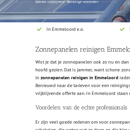
Geheel vrijblijvend - Beveiligd verzonden
In Emmeloord e.o.
Zonnepanelen reinigen Emmelo
Wist je dat je zonnepanelen ook zo nu en da
hoofd gezien. Dat is jammer, want schone zo
in
zonnepanelen reinigen in Emmeloord
raden
Benieuwd naar de tarieven voor een reinigings
vrijblijvende offerte aan. In Emmeloord staan
Voordelen van de echte professionals
Er zijn veel goede redenen om voor zonnepa
schakelen, die weten wat ze doen en die hier 