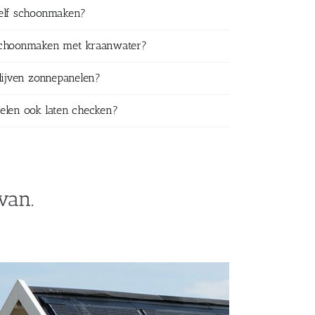
zelf schoonmaken?
schoonmaken met kraanwater?
lijven zonnepanelen?
elen ook laten checken?
van.