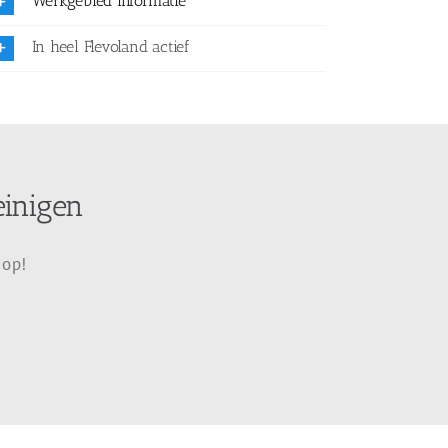
Werkgebied informatie
In heel Flevoland actief
einigen
 op!