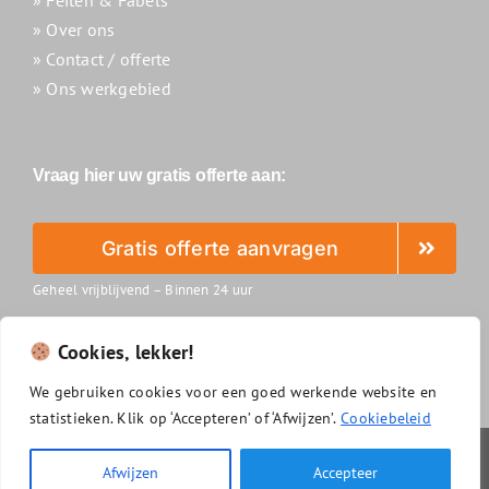
» Over ons
» Contact / offerte
» Ons werkgebied
Vraag hier uw gratis offerte aan:
Gratis offerte aanvragen
Geheel vrijblijvend – Binnen 24 uur
Cookies, lekker!
We
gebruiken
cookies
voor
een
goed
werkende
website
en
statistieken.
Klik
op ‘
Accepteren’
of ‘
Afwijzen’.
Cookiebeleid
Slimzonnepanelenreinigen.nl
|
Algemene voorwaarden
|
Afwijzen
Accepteer
Privacyverklaring
|
Disclaimer
|
Cookiebeleid
|
Sitemap