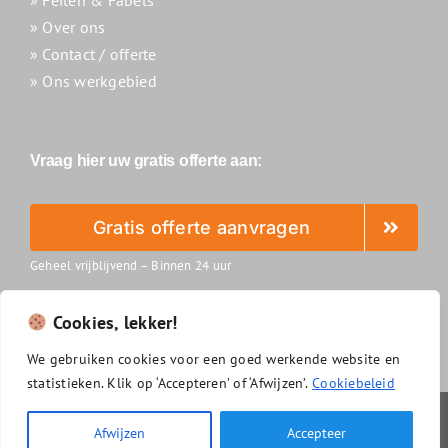
» Over ons
» Contact / offerte
» Ons werkgebied
Vraag hier uw gratis offerte aan:
Gratis offerte aanvragen
Geheel vrijblijvend – Binnen 24 uur
Cookies, lekker!
We
gebruiken
cookies
voor
een
goed
werkende
website
en
statistieken.
Klik
op ‘
Accepteren’
of ‘
Afwijzen’.
Cookiebeleid
Slimzonnepanelenreinigen.nl
|
Algemene voorwaarden
|
Afwijzen
Accepteer
Privacyverklaring
|
Disclaimer
|
Cookiebeleid
|
Sitemap