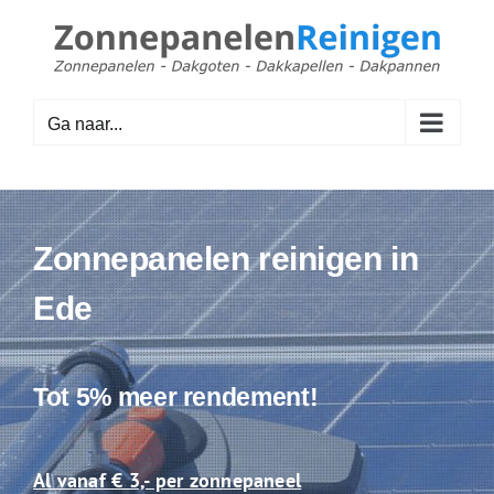
Ga
naar
inhoud
Ga naar...
Zonnepanelen reinigen in
Ede
Tot 5% meer rendement!
Al vanaf € 3,- per zonnepaneel