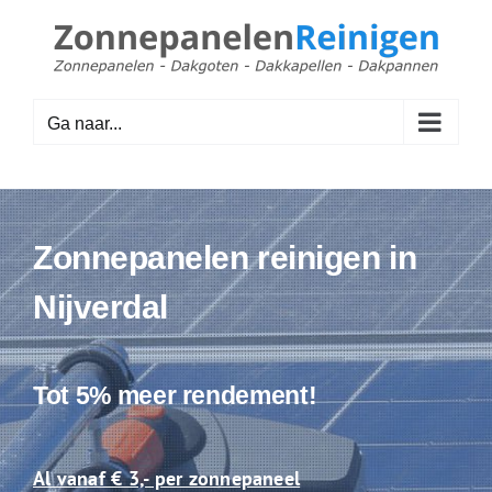
Ga
naar
inhoud
Ga naar...
Zonnepanelen reinigen in
Nijverdal
Tot 5% meer rendement!
Al vanaf € 3,- per zonnepaneel