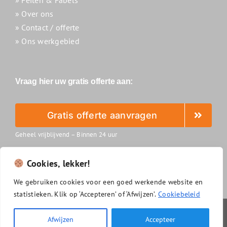
» Over ons
» Contact / offerte
» Ons werkgebied
Vraag hier uw gratis offerte aan:
Gratis offerte aanvragen
Geheel vrijblijvend – Binnen 24 uur
Cookies, lekker!
We
gebruiken
cookies
voor
een
goed
werkende
website
en
statistieken.
Klik
op ‘
Accepteren’
of ‘
Afwijzen’.
Cookiebeleid
Slimzonnepanelenreinigen.nl
|
Algemene voorwaarden
|
Afwijzen
Accepteer
Privacyverklaring
|
Disclaimer
|
Cookiebeleid
|
Sitemap