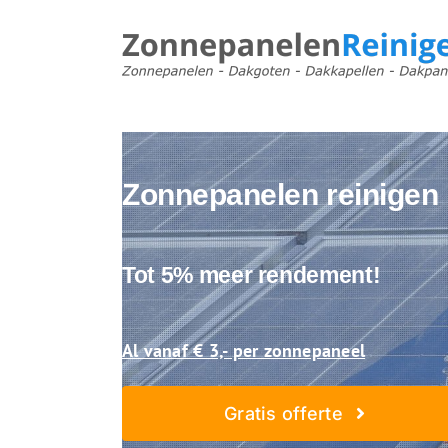
Ga
naar
inhoud
Zonnepanelen reinigen 
Tot 5% meer rendement!
Al vanaf € 3,- per zonnepaneel
Gratis offerte