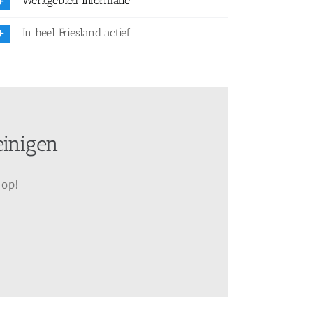
Werkgebied informatie
In heel Friesland actief
einigen
 op!