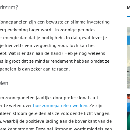
rltsum?
M
Zonnepanelen zijn een bewuste en slimme investering
nergierekening lager wordt. In zonnige periodes
nergie dan dat je nodig hebt. In dat geval lever je
g je hier zelfs een vergoeding voor. Toch kan het
ebt. Wat is er dan aan de hand? Heb je nog weleens
s is groot dat ze minder rendement hebben omdat ze
panelen is dan zeker aan te raden.
elen
m zonnepanelen jaarlijks door professionals uit
er te weten over
hoe zonnepanelen werken
. Ze zijn
alleen stroom geleiden als ze voldoende licht vangen.
om, waarbij de positieve lading aan de bovenkant van de
ere kant stroomt. Deze gelijkstroom wordt middels een