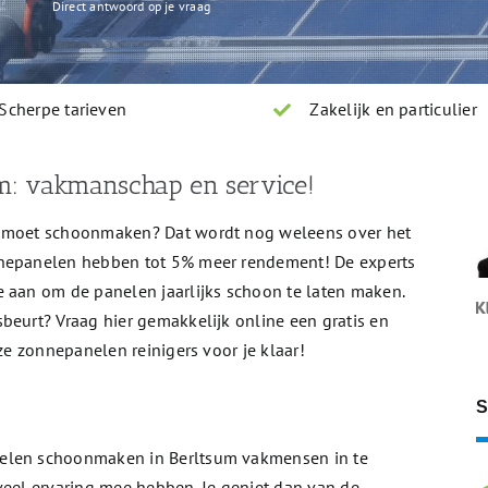
Direct antwoord op je vraag
Scherpe tarieven
Zakelijk en particulier
m: vakmanschap en service!
n moet schoonmaken? Dat wordt nog weleens over het
nnepanelen hebben tot 5% meer rendement! De experts
e aan om de panelen jaarlijks schoon te laten maken.
beurt? Vraag hier gemakkelijk online een gratis en
nze zonnepanelen reinigers voor je klaar!
S
nelen schoonmaken in Berltsum vakmensen in te
veel ervaring mee hebben. Je geniet dan van de