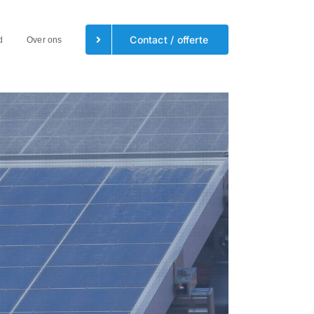
Contact / offerte
d
Over ons