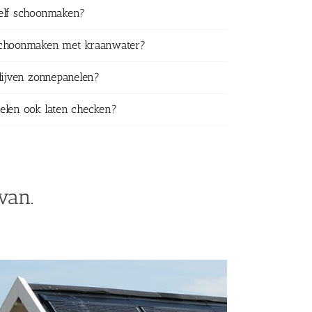
zelf schoonmaken?
schoonmaken met kraanwater?
lijven zonnepanelen?
elen ook laten checken?
van.