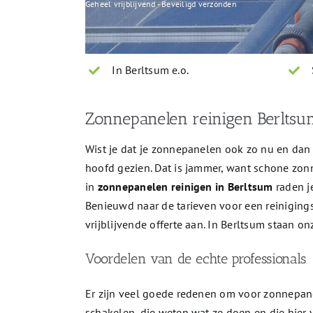
Geheel vrijblijvend - Beveiligd verzonden
In Berltsum e.o.
Zonnepanelen reinigen Berltsu
Wist je dat je zonnepanelen ook zo nu en da
hoofd gezien. Dat is jammer, want schone zo
in
zonnepanelen reinigen in Berltsum
raden j
Benieuwd naar de tarieven voor een reinigings
vrijblijvende offerte aan. In Berltsum staan o
Voordelen van de echte professionals
Er zijn veel goede redenen om voor zonnepa
schakelen, die weten wat ze doen en die hier 