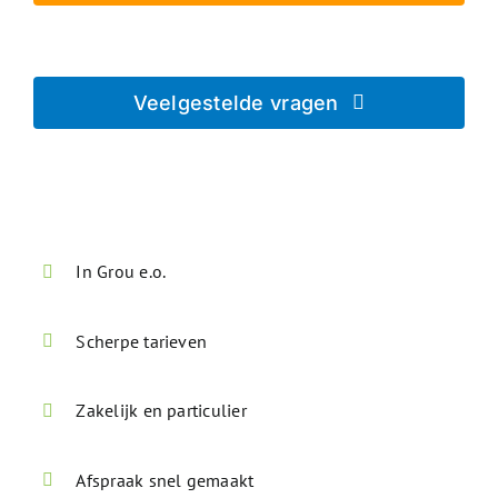
Geheel vrijblijvend - Beveiligd verzonden
Veelgestelde vragen
Direct antwoord op je vraag
In Grou e.o.
Scherpe tarieven
Zakelijk en particulier
Afspraak snel gemaakt