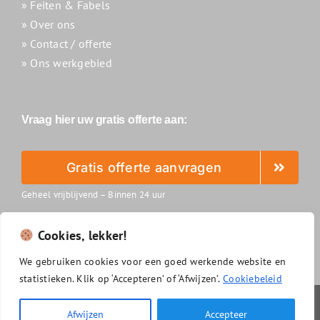
» Feiten & Fabels
» Over ons
» Contact / offerte
» Ons werkgebied
Vraag hier uw gratis offerte aan:
Gratis offerte aanvragen
Geheel vrijblijvend – Binnen 24 uur
Cookies, lekker!
We
gebruiken
cookies
voor
een
goed
werkende
website
en
statistieken.
Klik
op ‘
Accepteren’
of ‘
Afwijzen’.
Cookiebeleid
Slimzonnepanelenreinigen.nl
|
Algemene voorwaarden
|
Afwijzen
Accepteer