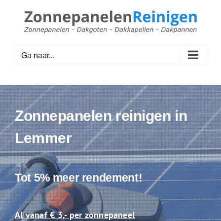
Ga
naar
inhoud
Ga naar...
Zonnepanelen reinigen in
Lemmer
Tot 5% meer rendement!
Al vanaf € 3,- per zonnepaneel