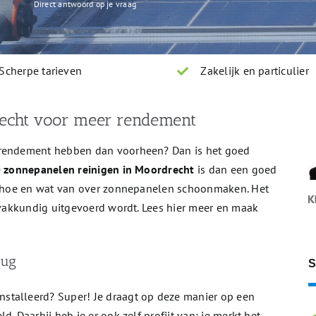
Direct antwoord op je vraag
Scherpe tarieven
Zakelijk en particulier
echt voor meer rendement
 rendement hebben dan voorheen? Dan is het goed
e
zonnepanelen reinigen in Moordrecht
is dan een goed
et hoe en wat van over zonnepanelen schoonmaken. Het
n vakkundig uitgevoerd wordt. Lees hier meer en maak
rug
S
stalleerd? Super! Je draagt op deze manier op een
. Daarbij heb je er ook zelf profijt van; je merkt het