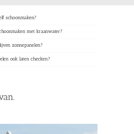
zelf schoonmaken?
schoonmaken met kraanwater?
lijven zonnepanelen?
elen ook laten checken?
van.