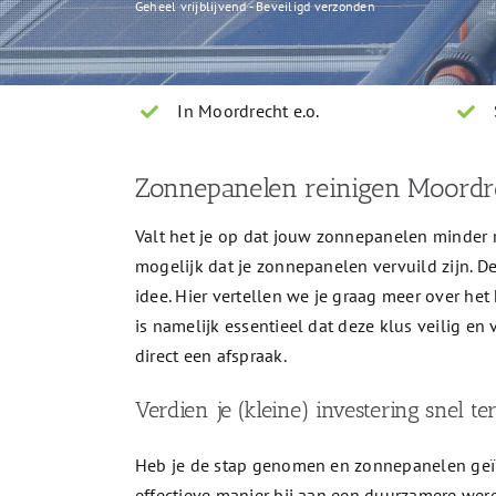
Geheel vrijblijvend - Beveiligd verzonden
In Moordrecht e.o.
Zonnepanelen reinigen Moordr
Valt het je op dat jouw zonnepanelen minder
mogelijk dat je zonnepanelen vervuild zijn. D
idee. Hier vertellen we je graag meer over h
is namelijk essentieel dat deze klus veilig e
direct een afspraak.
Verdien je (kleine) investering snel te
Heb je de stap genomen en zonnepanelen geïn
effectieve manier bij aan een duurzamere wereld