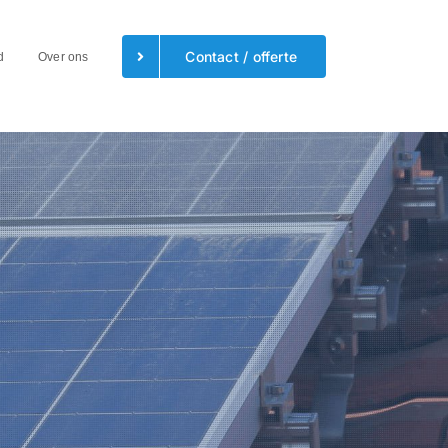
Contact / offerte
d
Over ons