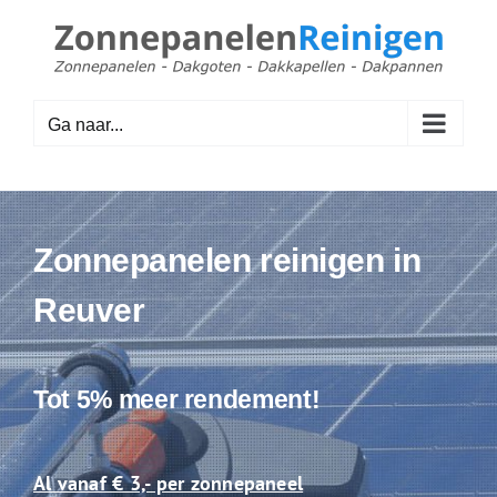
Ga
naar
inhoud
Ga naar...
Zonnepanelen reinigen in
Reuver
Tot 5% meer rendement!
Al vanaf € 3,- per zonnepaneel