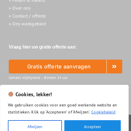
» Over ons
» Contact / offerte
» Ons werkgebied
Vraag hier uw gratis offerte aan:
Gratis offerte aanvragen
Geheel vrijblijvend – Binnen 24 uur
Cookies, lekker!
We
gebruiken
cookies
voor
een
goed
werkende
website
en
statistieken.
Klik
op ‘
Accepteren’
of ‘
Afwijzen’.
Cookiebeleid
Slimzonnepanelenreinigen.nl
|
Algemene voorwaarden
|
Afwijzen
Accepteer
Privacyverklaring
|
Disclaimer
|
Cookiebeleid
|
Sitemap