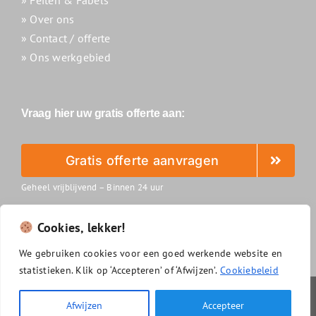
» Over ons
» Contact / offerte
» Ons werkgebied
Vraag hier uw gratis offerte aan:
Gratis offerte aanvragen
Geheel vrijblijvend – Binnen 24 uur
Cookies, lekker!
We
gebruiken
cookies
voor
een
goed
werkende
website
en
statistieken.
Klik
op ‘
Accepteren’
of ‘
Afwijzen’.
Cookiebeleid
Slimzonnepanelenreinigen.nl
|
Algemene voorwaarden
|
Afwijzen
Accepteer
Privacyverklaring
|
Disclaimer
|
Cookiebeleid
|
Sitemap