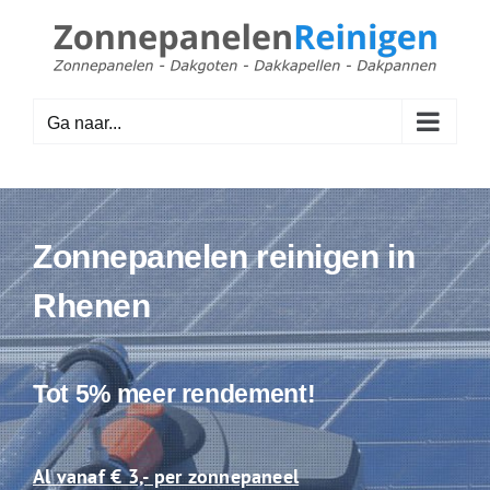
Ga
naar
inhoud
Ga naar...
Zonnepanelen reinigen in
Rhenen
Tot 5% meer rendement!
Al vanaf € 3,- per zonnepaneel