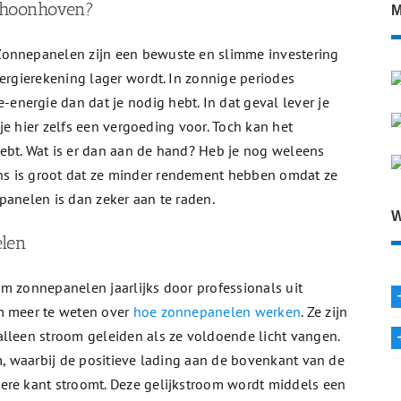
choonhoven?
M
Zonnepanelen zijn een bewuste en slimme investering
nergierekening lager wordt. In zonnige periodes
nergie dan dat je nodig hebt. In dat geval lever je
g je hier zelfs een vergoeding voor. Toch kan het
ebt. Wat is er dan aan de hand? Heb je nog weleens
s is groot dat ze minder rendement hebben omdat ze
panelen is dan zeker aan te raden.
W
elen
m zonnepanelen jaarlijks door professionals uit
om meer te weten over
hoe zonnepanelen werken
. Ze zijn
alleen stroom geleiden als ze voldoende licht vangen.
om, waarbij de positieve lading aan de bovenkant van de
ere kant stroomt. Deze gelijkstroom wordt middels een