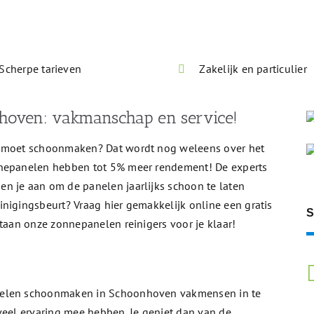
Direct antwoord op je vraag
Scherpe tarieven
Zakelijk en particulier
hoven: vakmanschap en service!
n moet schoonmaken? Dat wordt nog weleens over het
nnepanelen hebben tot 5% meer rendement! De experts
en je aan om de panelen jaarlijks schoon te laten
nigingsbeurt? Vraag hier gemakkelijk online een gratis
S
staan onze zonnepanelen reinigers voor je klaar!
nelen schoonmaken in Schoonhoven vakmensen in te
veel ervaring mee hebben. Je geniet dan van de