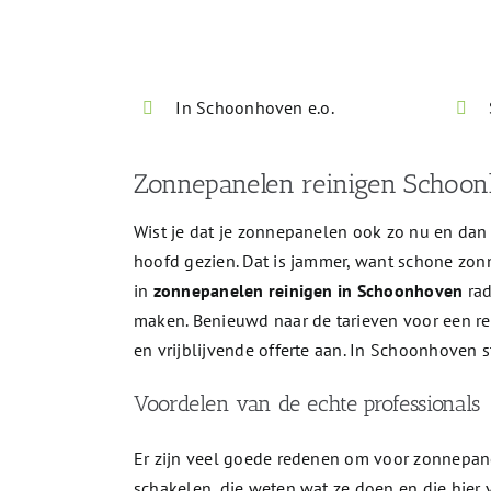
Geheel vrijblijvend - Beveiligd verzonden
In Schoonhoven e.o.
Zonnepanelen reinigen Schoon
Wist je dat je zonnepanelen ook zo nu en da
hoofd gezien. Dat is jammer, want schone zo
in
zonnepanelen reinigen in Schoonhoven
rad
maken. Benieuwd naar de tarieven voor een rei
en vrijblijvende offerte aan. In Schoonhoven 
Voordelen van de echte professionals
Er zijn veel goede redenen om voor zonnepa
schakelen, die weten wat ze doen en die hier 