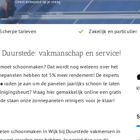
Direct antwoord op je vraag
Scherpe tarieven
Zakelijk en particulier
j Duurstede: vakmanschap en service!
n moet schoonmaken? Dat wordt nog weleens over het
nnepanelen hebben tot 5% meer rendement! De experts
de
raden je aan om de panelen jaarlijks schoon te laten
nigingsbeurt? Vraag hier gemakkelijk online een gratis
tede staan onze zonnepanelen reinigers voor je klaar!
S
elen schoonmaken in Wijk bij Duurstede vakmensen in
er veel ervaring mee hebben. Je geniet dan van de