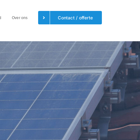
Contact / offerte
d
Over ons