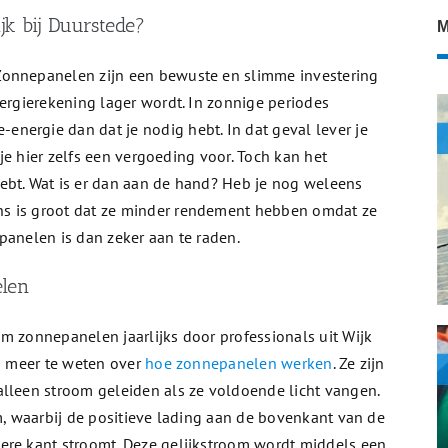
k bij Duurstede?
M
Zonnepanelen zijn een bewuste en slimme investering
nergierekening lager wordt. In zonnige periodes
nergie dan dat je nodig hebt. In dat geval lever je
g je hier zelfs een vergoeding voor. Toch kan het
ebt. Wat is er dan aan de hand? Heb je nog weleens
s is groot dat ze minder rendement hebben omdat ze
panelen is dan zeker aan te raden.
elen
m zonnepanelen jaarlijks door professionals uit Wijk
om meer te weten over
hoe zonnepanelen werken
. Ze zijn
alleen stroom geleiden als ze voldoende licht vangen.
om, waarbij de positieve lading aan de bovenkant van de
ere kant stroomt. Deze gelijkstroom wordt middels een