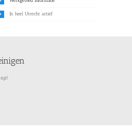
Werkgebied informatie
In heel Utrecht actief
einigen
 op!