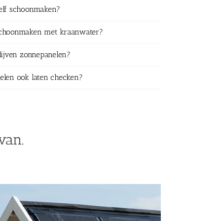
zelf schoonmaken?
schoonmaken met kraanwater?
lijven zonnepanelen?
elen ook laten checken?
van.