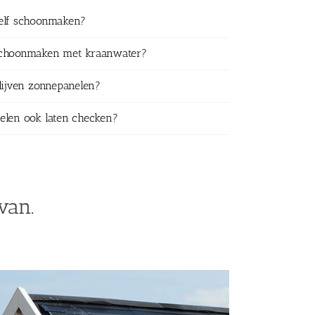
zelf schoonmaken?
schoonmaken met kraanwater?
lijven zonnepanelen?
elen ook laten checken?
van.