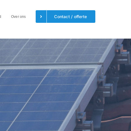
Contact / offerte
d
Over ons