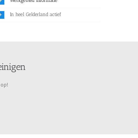
Werkgebied informatie
In heel Gelderland actief
einigen
 op!