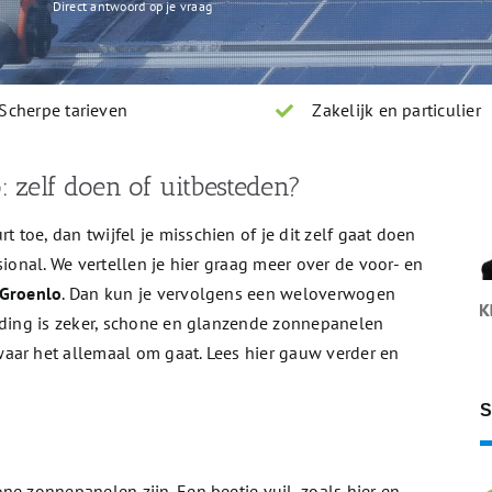
Direct antwoord op je vraag
Scherpe tarieven
Zakelijk en particulier
 zelf doen of uitbesteden?
toe, dan twijfel je misschien of je dit zelf gaat doen
sional. We vertellen je hier graag meer over de voor- en
 Groenlo
. Dan kun je vervolgens een weloverwogen
n ding is zeker, schone en glanzende zonnepanelen
aar het allemaal om gaat. Lees hier gauw verder en
S
ne zonnepanelen zijn. Een beetje vuil, zoals hier en