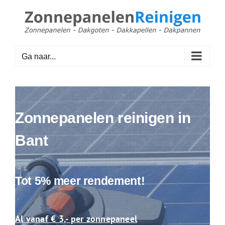
Ga
naar
inhoud
Ga naar...
Zonnepanelen reinigen in
Bant
Tot 5% meer rendement!
Al vanaf € 3,- per zonnepaneel