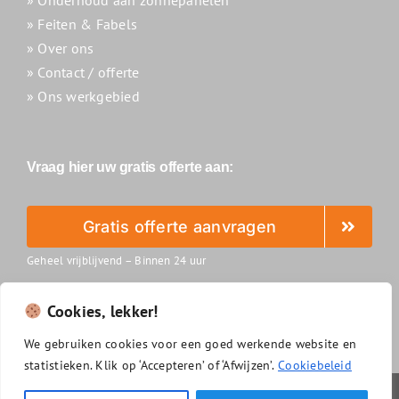
» Feiten & Fabels
» Over ons
» Contact / offerte
» Ons werkgebied
Vraag hier uw gratis offerte aan:
Gratis offerte aanvragen
Geheel vrijblijvend – Binnen 24 uur
Cookies, lekker!
We
gebruiken
cookies
voor
een
goed
werkende
website
en
statistieken.
Klik
op ‘
Accepteren’
of ‘
Afwijzen’.
Cookiebeleid