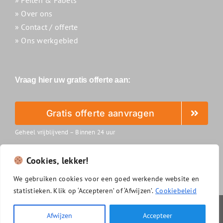
» Over ons
» Contact / offerte
» Ons werkgebied
Vraag hier uw gratis offerte aan:
Gratis offerte aanvragen
Geheel vrijblijvend – Binnen 24 uur
Cookies, lekker!
We
gebruiken
cookies
voor
een
goed
werkende
website
en
statistieken.
Klik
op ‘
Accepteren’
of ‘
Afwijzen’.
Cookiebeleid
Slimzonnepanelenreinigen.nl
|
Algemene voorwaarden
|
Afwijzen
Accepteer
Privacyverklaring
|
Disclaimer
|
Cookiebeleid
|
Sitemap