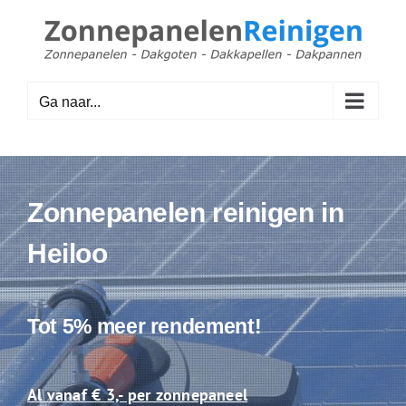
Ga
naar
inhoud
Ga naar...
Zonnepanelen reinigen in
Heiloo
Tot 5% meer rendement!
Al vanaf € 3,- per zonnepaneel