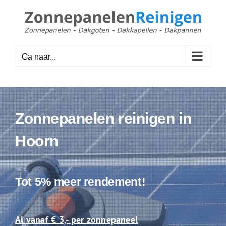
Ga
naar
inhoud
Ga naar...
Zonnepanelen reinigen in
Hoorn
Tot 5% meer rendement!
Al vanaf € 3,- per zonnepaneel