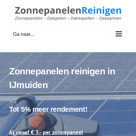
Ga
naar
inhoud
Ga naar...
Zonnepanelen reinigen in
IJmuiden
Tot 5% meer rendement!
Al vanaf € 3,- per zonnepaneel