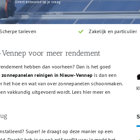
Direct antwoord op je vraag
Scherpe tarieven
Zakelijk en particulier
-Vennep voor meer rendement
 rendement hebben dan voorheen? Dan is het goed
e
zonnepanelen reinigen in Nieuw-Vennep
is dan een
ver het hoe en wat van over zonnepanelen schoonmaken.
g en vakkundig uitgevoerd wordt. Lees hier meer en
rug
S
stalleerd? Super! Je draagt op deze manier op een
. Daarbij heb je er ook zelf profijt van; je merkt het