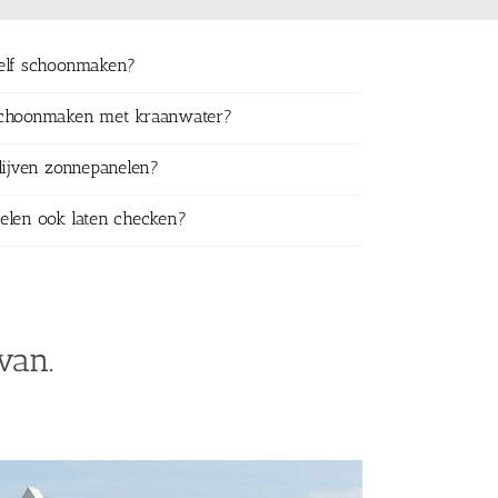
zelf schoonmaken?
schoonmaken met kraanwater?
lijven zonnepanelen?
elen ook laten checken?
van.