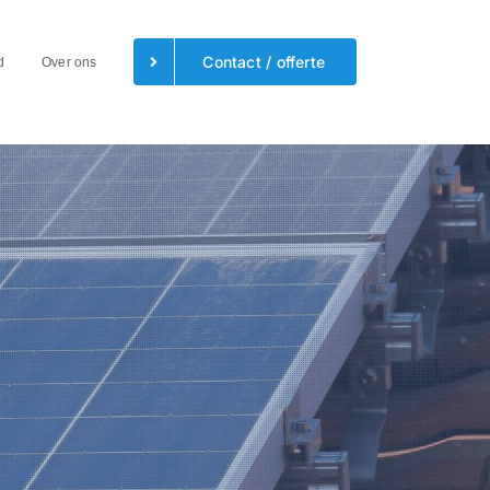
Contact / offerte
d
Over ons