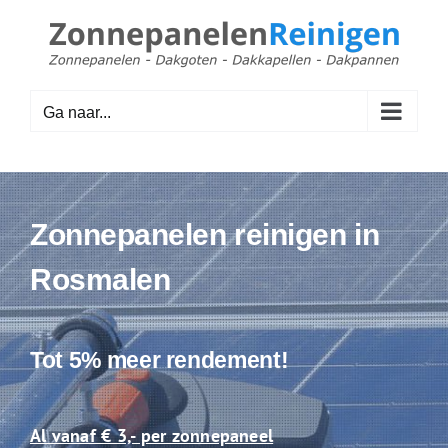
Ga
naar
inhoud
Ga naar...
Zonnepanelen reinigen in
Rosmalen
Tot 5% meer rendement!
Al vanaf € 3,- per zonnepaneel