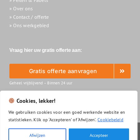
» Over ons
» Contact / offerte
» Ons werkgebied
Vraag hier uw gratis offerte aan:
Gratis offerte aanvragen
Geheel vrijblijvend – Binnen 24 uur
Cookies, lekker!
We
gebruiken
cookies
voor
een
goed
werkende
website
en
statistieken.
Klik
op ‘
Accepteren’
of ‘
Afwijzen’.
Cookiebeleid
Slimzonnepanelenreinigen.nl
|
Algemene voorwaarden
|
Afwijzen
Accepteer
Privacyverklaring
|
Disclaimer
|
Cookiebeleid
|
Sitemap