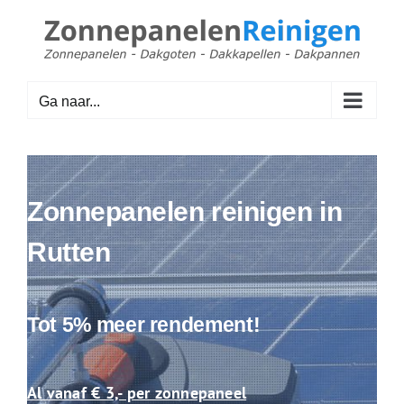
Ga
naar
inhoud
Ga naar...
Zonnepanelen reinigen in
Rutten
Tot 5% meer rendement!
Al vanaf € 3,- per zonnepaneel