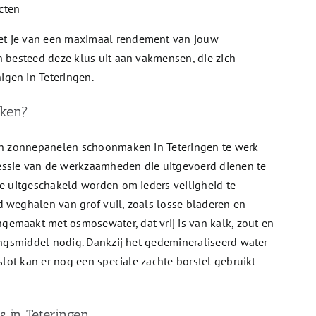
cten
et je van een maximaal rendement van jouw
n besteed deze klus uit aan vakmensen, die zich
gen in Teteringen.
ken?
 in zonnepanelen schoonmaken in Teteringen te werk
essie van de werkzaamheden die uitgevoerd dienen te
ie uitgeschakeld worden om ieders veiligheid te
d weghalen van grof vuil, zoals losse bladeren en
emaakt met osmosewater, dat vrij is van kalk, zout en
gingsmiddel nodig. Dankzij het gedemineraliseerd water
 slot kan er nog een speciale zachte borstel gebruikt
s in Teteringen