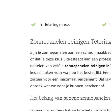
Geheel vrijblijvend - Beveiligd verzonden
In Teteringen e.o.
Zonnepanelen reinigen Tetering
Zijn je zonnepanelen aan een schoonmaakbeurt 
of dat je deze klus uitbesteedt aan een profes
nadelen van zelf je
zonnepanelen reinigen in 
keuze maken voor wat jou het beste lijkt. Eé
zorgen voor een maximaal rendement. Dat is w
ontdek wat we voor je kunnen betekenen!
Het belang van schone zonnepanelen
Je mag niet onderschatten hoe belangrijk scho