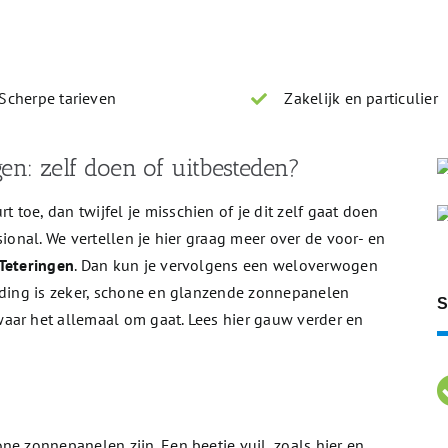
Direct antwoord op je vraag
Scherpe tarieven
Zakelijk en particulier
en: zelf doen of uitbesteden?
toe, dan twijfel je misschien of je dit zelf gaat doen
sional. We vertellen je hier graag meer over de voor- en
Teteringen
. Dan kun je vervolgens een weloverwogen
n ding is zeker, schone en glanzende zonnepanelen
S
aar het allemaal om gaat. Lees hier gauw verder en
ne zonnepanelen zijn. Een beetje vuil, zoals hier en