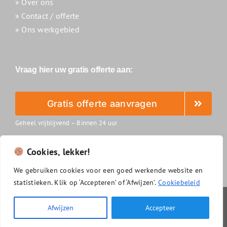
» Over ons
» Contact / offerte
» Ons werkgebied
Vraag hier uw gratis offerte aan:
Gratis offerte aanvragen
Geheel vrijblijvend – Binnen 24 uur
Cookies, lekker!
We
gebruiken
cookies
voor
een
goed
werkende
website
en
statistieken.
Klik
op ‘
Accepteren’
of ‘
Afwijzen’.
Cookiebeleid
Slimzonnepanelenreinigen.nl
|
Algemene voorwaarden
|
Afwijzen
Accepteer
Privacyverklaring
|
Disclaimer
|
Cookiebeleid
|
Sitemap