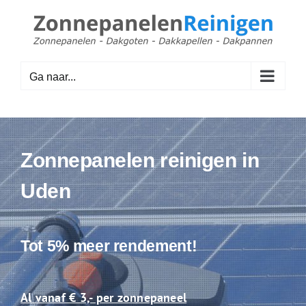
Ga
naar
inhoud
Ga naar...
Zonnepanelen reinigen in
Uden
Tot 5% meer rendement!
Al vanaf € 3,- per zonnepaneel